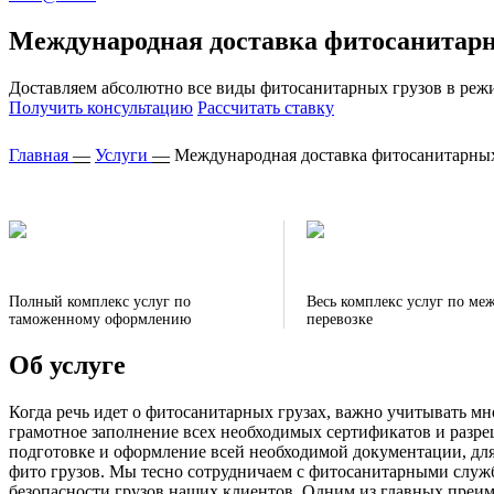
Международная доставка фитосанитарн
Доставляем абсолютно все виды фитосанитарных грузов в режи
Получить консультацию
Рассчитать ставку
Главная
—
Услуги
—
Международная доставка фитосанитарных
Полный комплекс услуг по
Весь комплекс услуг по ме
таможенному оформлению
перевозке
Об услуге
Когда речь идет о фитосанитарных грузах, важно учитывать мн
грамотное заполнение всех необходимых сертификатов и разреш
подготовке и оформление всей необходимой документации, для
фито грузов. Мы тесно сотрудничаем с фитосанитарными служб
безопасности грузов наших клиентов. Одним из главных преи