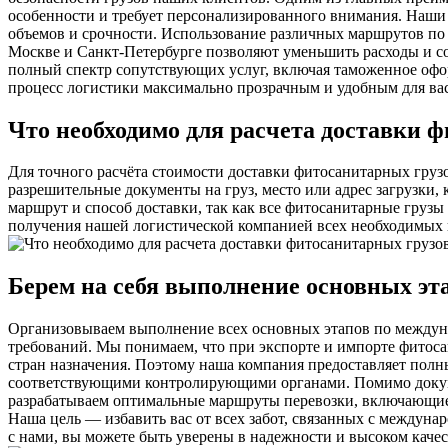
особенности и требует персонализированного внимания. Наши
объемов и срочности. Использование различных маршрутов по 
Москве и Санкт-Петербурге позволяют уменьшить расходы и со
полный спектр сопутствующих услуг, включая таможенное офор
процесс логистики максимально прозрачным и удобным для вас,
Что необходимо для расчета доставки 
Для точного расчёта стоимости доставки фитосанитарных груз
разрешительные документы на груз, место или адрес загрузки,
маршрут и способ доставки, так как все фитосанитарные грузы
получения нашей логистической компанией всех необходимых 
Берем на себя выполнение основных эт
Организовываем выполнение всех основных этапов по междуна
требований. Мы понимаем, что при экспорте и импорте фитоса
стран назначения. Поэтому наша компания предоставляет полн
соответствующими контролирующими органами. Помимо докуме
разрабатываем оптимальные маршруты перевозки, включающие
Наша цель — избавить вас от всех забот, связанных с междуна
с нами, вы можете быть уверены в надежности и высоком каче