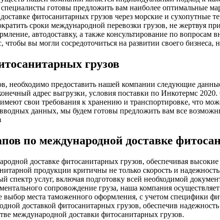
 специалисты готовы предложить вам наиболее оптимальные мар
доставке фитосанитарных грузов через морские и сухопутные т
кратить сроки международной перевозки грузов, не жертвуя пр
мление, автодоставку, а также консультирование по вопросам в
 чтобы вы могли сосредоточиться на развитии своего бизнеса, 
фитосанитарных грузов
ов, необходимо предоставить нашей компании следующие данные
 конечный адрес выгрузки, условия поставки по Инкотермс 2020
 имеют свои требования к хранению и транспортировке, что мож
вводных данных, мы будем готовы предложить вам все возможны
апов по международной доставке фитоса
родной доставке фитосанитарных грузов, обеспечивая высокие 
нитарной продукции критичны не только скорость и надежность
ый спектр услуг, включая подготовку всей необходимой докумен
нтального сопровождение груза, наша компания осуществляет
 выбор места таможенного оформления, с учетом специфики фи
родной доставкой фитосанитарных грузов, обеспечив надежность
стве международной доставки фитосанитарных грузов.