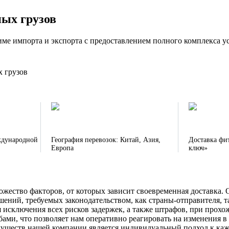
ых грузов
ме импорта и экспорта с предоставлением полного комплекса ус
 грузов
ждународной
География перевозок: Китай, Азия,
Доставка фи
Европа
ключ»
ожество факторов, от которых зависит своевременная доставка.
ений, требуемых законодательством, как страны-отправителя, т
 исключения всех рисков задержек, а также штрафов, при прохо
ами, что позволяет нам оперативно реагировать на изменения в
муществ нашей компании является индивидуальный подход к каж