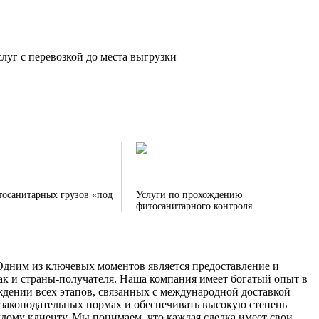
луг с перевозкой до места выгрузки
тосанитарных грузов «под
Услуги по прохождению
фитосанитарного контроля
 Одним из ключевых моментов является предоставление и
ак и страны-получателя. Наша компания имеет богатый опыт в
ждении всех этапов, связанных с международной доставкой
 законодательных нормах и обеспечивать высокую степень
дому клиенту. Мы понимаем, что каждая сделка имеет свои