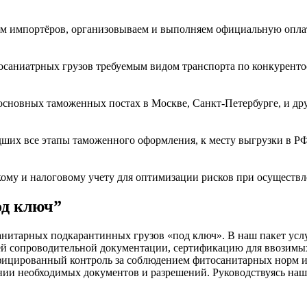
рм импортёров, организовываем и выполняем официальную оплат
саниатрных грузов требуемым видом транспорта по конкурент
новных таможенных постах в Москве, Санкт-Петербурге, и друг
ших все этапы таможенного оформления, к месту выгрузки в РФ
кому и налоговому учету для оптимизации рисков при осуществ
од ключ”
анитарных подкарантинных грузов «под ключ». В наш пакет усл
ей сопроводительной документации, сертификацию для ввозимых
фицированный контроль за соблюдением фитосанитарных норм и
нии необходимых документов и разрешений. Руководствуясь на