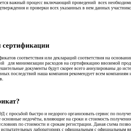
тается важный процесс включающий проведений всех необходим
подтверждения и проверки всех указанных в нем данных участ
я сертификации
катов соответствия или деклараций соответствия на основании
ий для минимизации расходов на сертификацию ввозимой проду
шительные документы будут скорее всего аннулированы до исте
ивных последствий наша компания рекомендует всем компаниям 
в.
фикат?
 с просьбой быстро и недорого организовать сервис по получе
основные недочёты, влияющие на сроки и стоимость получения 
ловиях по стоимости и срокам регистрации. Даная схема позво
 испытательных лабораториях с официальным с официальным вв