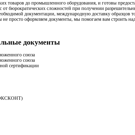
ких товаров до промышленного оборудования, и готовы предос
с от бюрократических сложностей при получении разрешительны
еобходимой документации, международную доставку образцов то
не просто оформляем документы, мы помогаем вам строить на
ельные документы
аможенного союза
аможенного союза
ьной сертификации
 (ЭКСКОНТ)