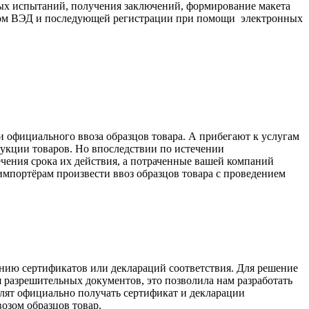
ых испытаний, получения заключений, формирование макета
ником ВЭД и последующей регистрации при помощи электронных
 официального ввоза образцов товара. А прибегают к услугам
кции товаров. Но впоследствии по истечении
чения срока их действия, а потраченные вашей компаний
импортёрам произвести ввоз образцов товара с проведением
нию сертификатов или деклараций соответствия. Для решение
разрешительных документов, это позволила нам разработать
лят официально получать сертификат и декларации
озом образцов товар.