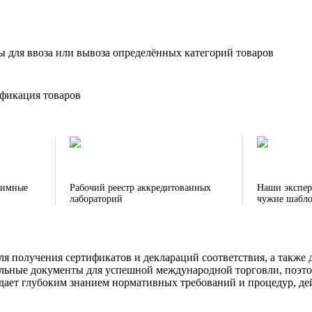
для ввоза или вывоза определённых категорий товаров
фикация товаров
тимные
Рабочий реестр аккредитованных
Наши экспер
лабораторий
чужие шабл
ля получения сертификатов и деклараций соответствия, а такж
ельные документы для успешной международной торговли, поэт
ает глубоким знанием нормативных требований и процедур, де